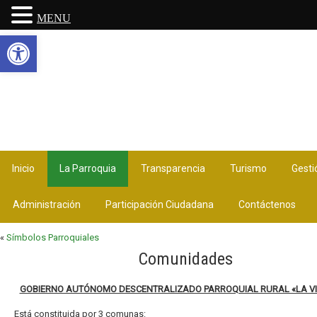
MENU
Abrir barra de herramientas
Inicio
La Parroquia
Transparencia
Turismo
Gesti
Administración
Participación Ciudadana
Contáctenos
«
Símbolos Parroquiales
Comunidades
GOBIERNO AUTÓNOMO DESCENTRALIZADO PARROQUIAL RURAL «LA VI
Está constituida por 3 comunas: