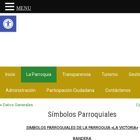
MENU
Abrir barra de herramientas
Inicio
La Parroquia
Transparencia
Turismo
Gesti
Administración
Participación Ciudadana
Contáctenos
«
Datos Generales
C
Símbolos Parroquiales
SIMBOLOS PARROQUIALES DE LA PARROQUIA «LA VICTORIA»
BANDERA