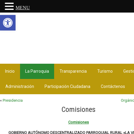
MENU
Abrir barra de herramientas
Inicio
La Parroquia
Transparencia
Turismo
Gesti
Administración
Participación Ciudadana
Contáctenos
«
Presidencia
Orgánic
Comisiones
Comisiones
GOBIERNO AUTÓNOMO DESCENTRALIZADO PARROQUIAL RURAL «LA VI