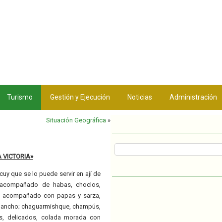
Turismo
Gestión y Ejecución
Noticias
Administración
Situación Geográfica
»
 VICTORIA»
cuy que se lo puede servir en ají de
o acompañado de habas, choclos,
do acompañado con papas y sarza,
chancho; chaguarmishque, champús,
os, delicados, colada morada con