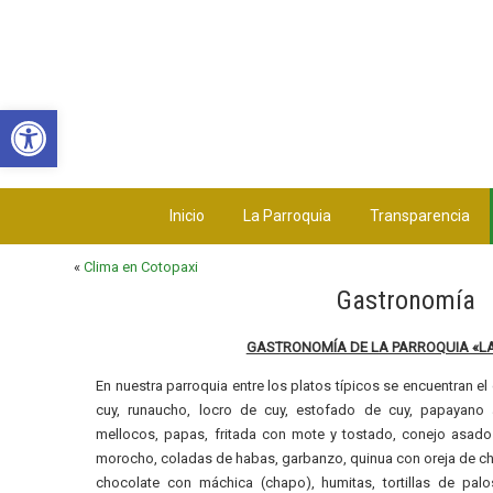
Abrir barra de herramientas
Inicio
La Parroquia
Transparencia
«
Clima en Cotopaxi
Gastronomía
GASTRONOMÍA DE LA PARROQUIA «LA
En nuestra parroquia entre los platos típicos se encuentran el 
cuy, runaucho, locro de cuy, estofado de cuy, papayan
mellocos, papas, fritada con mote y tostado, conejo asa
morocho, coladas de habas, garbanzo, quinua con oreja de 
chocolate con máchica (chapo), humitas, tortillas de pal